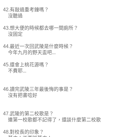
42.有敲過重考鐘嗎？
沒聽過
43.想大便的時候都去哪一間廁所？
沒固定
44.最近一次回武陵是什麼時候？
今年九月的野天盃吧...
45.還會上桃花源嗎？
不費耶...
46.讀完武陵三年最後悔的事是？
沒有把書唸好
47.武陵的第二校歌是？
連第一校歌都不記得了，還談什麼第二校歌
48.對校長的印象？