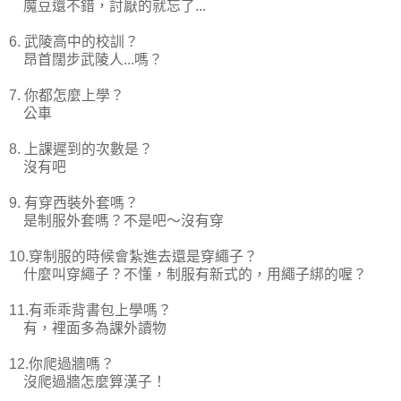
魔豆還不錯，討厭的就忘了...
6. 武陵高中的校訓？
昂首闊步武陵人...嗎？
7. 你都怎麼上學？
公車
8. 上課遲到的次數是？
沒有吧
9. 有穿西裝外套嗎？
是制服外套嗎？不是吧～沒有穿
10.穿制服的時候會紮進去還是穿繩子？
什麼叫穿繩子？不懂，制服有新式的，用繩子綁的喔？
11.有乖乖背書包上學嗎？
有，裡面多為課外讀物
12.你爬過牆嗎？
沒爬過牆怎麼算漢子！