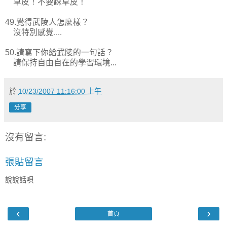
草皮！不要踩草皮！
49.覺得武陵人怎麼樣？
沒特別感覺....
50.請寫下你給武陵的一句話？
請保持自由自在的學習環境...
於
10/23/2007 11:16:00 上午
分享
沒有留言:
張貼留言
說說話唄
‹
›
首頁