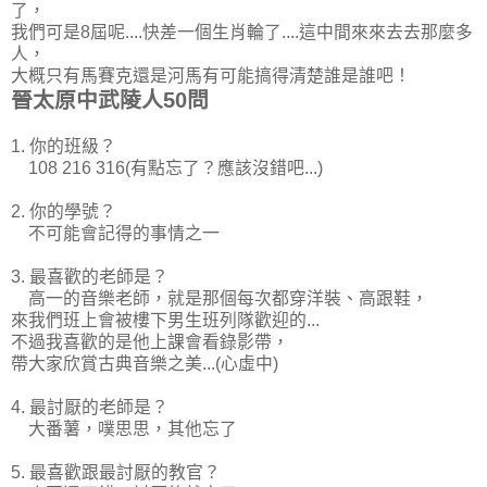
了，
我們可是8屆呢....快差一個生肖輪了....這中間來來去去那麼多
人，
大概只有馬賽克還是河馬有可能搞得清楚誰是誰吧！
晉太原中武陵人50問
1. 你的班級？
108 216 316(有點忘了？應該沒錯吧...)
2. 你的學號？
不可能會記得的事情之一
3. 最喜歡的老師是？
高一的音樂老師，就是那個每次都穿洋裝、高跟鞋，
來我們班上會被樓下男生班列隊歡迎的...
不過我喜歡的是他上課會看錄影帶，
帶大家欣賞古典音樂之美...(心虛中)
4. 最討厭的老師是？
大番薯，噗思思，其他忘了
5. 最喜歡跟最討厭的教官？