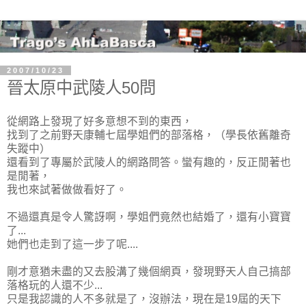
2007/10/23
晉太原中武陵人50問
從網路上發現了好多意想不到的東西，
找到了之前野天康輔七屆學姐們的部落格，（學長依舊離奇
失蹤中）
還看到了專屬於武陵人的網路問答。蠻有趣的，反正閒著也
是閒著，
我也來試著做做看好了。
不過還真是令人驚訝啊，學姐們竟然也結婚了，還有小寶寶
了...
她們也走到了這一步了呢....
剛才意猶未盡的又去股溝了幾個網頁，發現野天人自己搞部
落格玩的人還不少...
只是我認識的人不多就是了，沒辦法，現在是19屆的天下