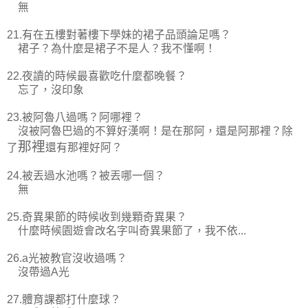
無
21.有在五樓對著樓下學妹的裙子品頭論足嗎？
裙子？為什麼是裙子不是人？我不懂啊！
22.夜讀的時候最喜歡吃什麼都晚餐？
忘了，沒印象
23.被阿魯八過嗎？阿哪裡？
沒被阿魯巴過的不算好漢啊！是在那阿，還是阿那裡？除
那裡
了
還有那裡好阿？
24.被丟過水池嗎？被丟哪一個？
無
25.奇異果節的時候收到幾顆奇異果？
什麼時候園遊會改名字叫奇異果節了，我不依...
26.a光被教官沒收過嗎？
沒帶過A光
27.體育課都打什麼球？