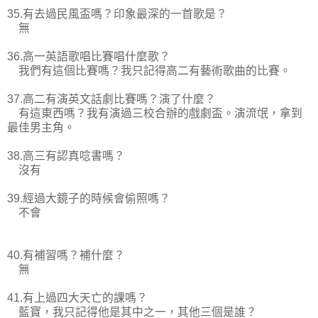
35.有去過民風盃嗎？印象最深的一首歌是？
無
36.高一英語歌唱比賽唱什麼歌？
我們有這個比賽嗎？我只記得高二有藝術歌曲的比賽。
37.高二有演英文話劇比賽嗎？演了什麼？
有這東西嗎？我有演過三校合辦的戲劇盃。演流氓，拿到
最佳男主角。
38.高三有認真唸書嗎？
沒有
39.經過大鏡子的時候會偷照嗎？
不會
40.有補習嗎？補什麼？
無
41.有上過四大天亡的課嗎？
藍寶，我只記得他是其中之一，其他三個是誰？