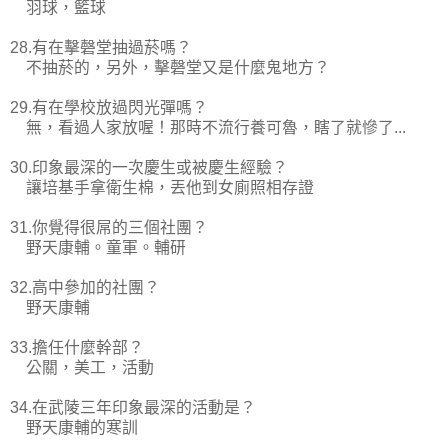
羽球，籃球
28.有在擊磬堂抽過菸嗎？
不抽菸的，另外，擊磬堂又是什麼鬼地方？
29.有在學校放過閃光彈嗎？
無，看過人家放喔！那時不流行養可魯，瞎了就慘了...
30.印象最深的一次慶生或被慶生經驗？
讓培基手拿衛生棉，丟他到女廁照相存證
31.你覺得很屌的三個社團？
野天康輔。童軍。輔研
32.高中參加的社團？
野天康輔
33.擔任什麼幹部？
公關，美工，活動
34.在武陵三年印象最深的活動是？
野天康輔的寒訓