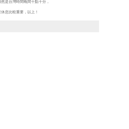
雖然是台灣時間晚間十點十分，
，
來休息比較重要，以上！