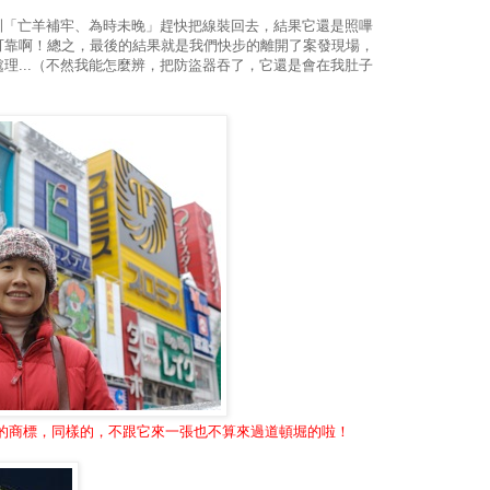
有名訓「亡羊補牢、為時未晚」趕快把線裝回去，結果它還是照嗶
可靠啊！總之，最後的結果就是我們快步的離開了案發現場，
理...（不然我能怎麼辨，把防盜器吞了，它還是會在我肚子
co的商標，同樣的，不跟它來一張也不算來過道頓堀的啦！