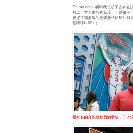
Oh my god～瞬時我想起了古
無誤，古人果然夠豪洨，一點都不
很沒道德勇氣的把爛攤子留給店員處
裡嗶嗶叫啊！）
很有名的奔跑運動員的看板，Gli