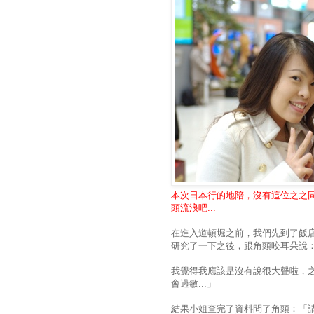
本次日本行的地陪，沒有這位之之同
頭流浪吧...
在進入道頓堀之前，我們先到了飯店c
研究了一下之後，跟角頭咬耳朵說：
我覺得我應該是沒有說很大聲啦，
會過敏...」
結果小姐查完了資料問了角頭：「