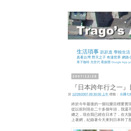
生活瑣事
趴趴造
學校生活
真看台灣
野天之子
奇漫世界
網路
果子咖啡
光世代
看媒體
Google App
p
2007/12/28
『日本跨年行之一』
於
12/28/2007 09:30:00 上午
標籤：
出國七
終於今年最後的一個玩樂目標要實
從以前到現在二十多個年頭，我還不
總之，現在我已經在日本了，在大
上著網，紀錄著今天來到日本幹了