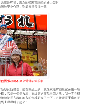
？應該是有吧，因為她後來電腦敲的好大聲啊....
地要小心啊，到處都是長江一號....
跟他照張相就不算來過道頓堀的啊！
了新型的防盜器，裝在商品上的，就像衣服有些店家會用一種
一樣，它是一個長方塊，有線穿過商品串回方塊，我一直在研
把線連接長方塊的地方的卡榫研究了一下，之後很長手疹的把
塊馬上嗶嗶叫了起來！