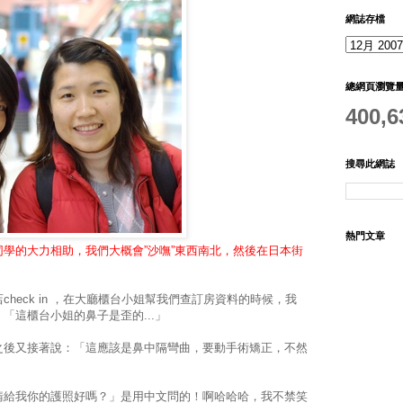
網誌存檔
總網頁瀏覽
400,6
搜尋此網誌
熱門文章
學的大力相助，我們大概會”沙嘸”東西南北，然後在日本街
heck in ，在大廳櫃台小姐幫我們查訂房資料的時候，我
「這櫃台小姐的鼻子是歪的...」
之後又接著說：「這應該是鼻中隔彎曲，要動手術矯正，不然
請給我你的護照好嗎？」是用中文問的！啊哈哈哈，我不禁笑