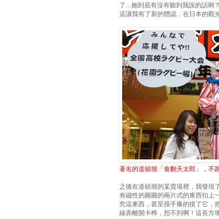
了...她到底有沒有聽到我說的話咧
這讓我有了新的體認，在日本的觀光勝
著名的道頓堀「食翻天太郎」，不
之後在道頓堀的某賣場裡，我發現
有磁性的圓圓的兩片式的東西扣上
究這東西，甚至很手癢的摸了它，
線弄離開卡榫，想不到啊！這長方