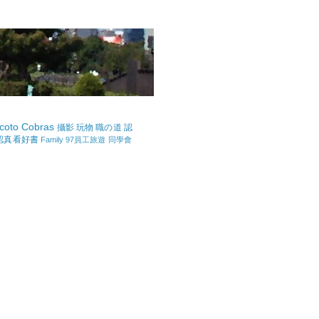
coto Cobras
攝影
玩物
職の道
認
認真看好書
Family
97員工旅遊
同學會