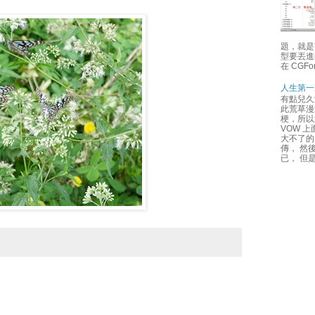
題，就是
型要丟進i
在 CGFon
人生第一
有點兒久
此荒草漫
梗，所以
VOW 
大不了的
傳， 然
已， 但