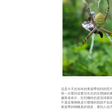
這是今天在知本的東遊季拍到的照
第一次看到這麼活生生的生態鏈的
據業者表示，壯烈犧牲的是琉球紫斑蝶
不過這隻蜘蛛是什麼種的我就不知道了.
東遊季的蝴蝶真的很多，看到人也