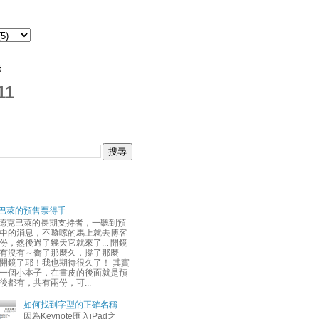
量
11
巴萊的預售票得手
德克巴萊的長期支持者，一聽到預
中的消息，不囉嗦的馬上就去博客
份，然後過了幾天它就來了... 開鏡
有沒有～喬了那麼久，撐了那麼
開鏡了耶！我也期待很久了！ 其實
一個小本子，在書皮的後面就是預
後都有，共有兩份，可...
如何找到字型的正確名稱
因為Keynote匯入iPad之