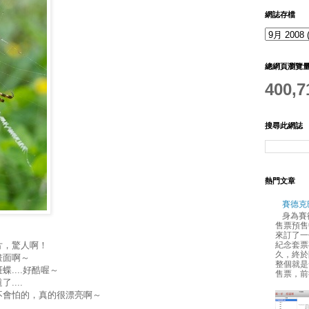
網誌存檔
總網頁瀏覽
400,7
搜尋此網誌
熱門文章
賽德克
身為賽
售票預售
來訂了一
紀念套票
片，驚人啊！
久，終於
畫面啊～
整個就是
....好酷喔～
售票，前
...
不會怕的，真的很漂亮啊～