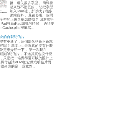
後，遺失很多字型， 簡報看
起來醜不溜丟的， 想把字型
加入iPad裡，所以找了很多
網站資料， 最後發現一個問
字型的正確名稱怎麼找？ 因為當字
Pad裡給iPad認識的時候， 必須要
tCache.plist裡填寫...
次的自製明信片
沒有更新了，這個部落格會不會就
野呢？ 基本上...最近真的沒有什麼
決定來介紹一下， 第一次我在
上面做的明信片， 不過其實也沒什麼
，只是把一堆覺得還可以的照片上
後再付錢請VOW把它做成明信片而
是很吊詭的是，我竟然...