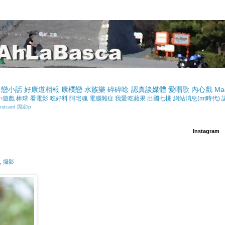
戀小話
好康道相報
康樸戀
水族樂
碎碎唸
認真談媒體
愛唱歌
內心戲
Ma
小遊戲
棒球
看電影
吃好料
阿宅魂
電腦雜症
我愛吃蘋果
出國七桃
網站消息(mt時代)
ostcard
固定ip
Instagram
事
,
攝影