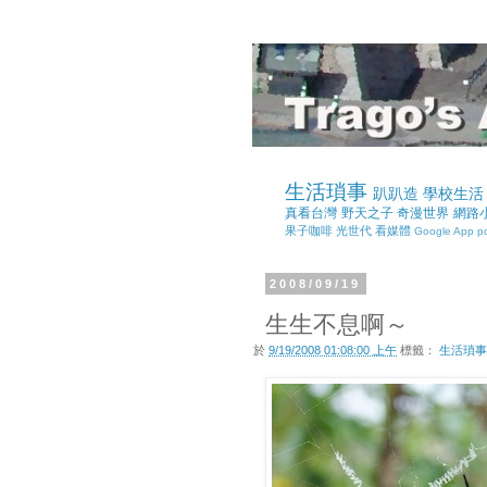
生活瑣事
趴趴造
學校生活
真看台灣
野天之子
奇漫世界
網路
果子咖啡
光世代
看媒體
Google App
p
2008/09/19
生生不息啊～
於
9/19/2008 01:08:00 上午
標籤：
生活瑣