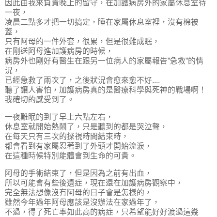
因此由我來負責晚上的留守，在加護病房外的家屬休息室待
一夜，
凌晨二點多才把一切搞定，睡在家屬休息室裡，沒有棉被
蓋，
只有阿母的一件外套，很累，但是很難成眠，
在剛送阿母進加護病房的時候，
病房外也剛好有醫生在跟另一位病人的家屬報告”急救”的情
況，
已經急救了兩次了，之後狀況會愈來愈不好....
聽了讓人害怕，加護病房真的是醫療科學與死神的戰場啊！
我確切的感受到了。
一夜難眠的到了早上六點左右，
休息室就開始熱鬧了，只是聽到的都是哭泣聲，
在每天只有三次的探視時間結束時，
都會看到有家屬忍著到了外頭才開始流淚，
在這種時候特別能體會到生命的可貴。
阿母的手術結束了，但是因為之前有出血，
所以可能會有些後遺症，現在還在加護病房觀察中，
完全無法想像沒有阿母的日子會是怎樣的，
雖然今年過年阿母應該是沒辦法在家過年了，
不過，得了死亡率如此高的病症，只希望能好好渡過這幾