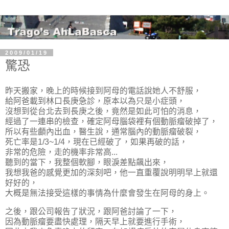
2009/01/19
驚恐
昨天搬家，晚上的時候接到阿母的電話說她人不舒服，
給阿爸載到林口長庚急診，原本以為只是小症頭，
沒想到從台北去到長庚之後，竟然是如此可怕的消息，
經過了一連串的檢查，確定阿母腦袋裡有個動脈瘤破掉了，
所以有些顱內出血，醫生說，通常腦內的動脈瘤破裂，
死亡率是1/3~1/4，現在已經破了，如果再破的話，
非常的危險，走的機率非常高...
聽到的當下，我整個軟腳，眼淚差點飆出來，
我想我爸的感覺更加的深刻吧，他一直重覆說明明早上就還
好好的，
大概是無法接受這樣的事情為什麼會發生在阿母的身上。
之後，跟公司報告了狀況，跟阿爸討論了一下，
因為動脈瘤要盡快處理，隔天早上就要進行手術，