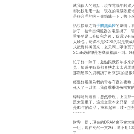
就我個人的觀點，現在電腦年齡跟人
都比較耐用一點，現在的電腦依產地
是很合理的啊～先鋪陳一下，接下
話說接續之前
手賤無藥醫
的劇情，
掛了...被拿當伺服器的電腦掛了.
重要的是...升級完之後，我還沒有
太騷包，硬碟不是SCSI的就是裝成R
式把資料叫回來，老天啊...即使
SCSI硬碟卻是怎麼讀都讀不到...好糗
忙了好一陣子，差點跟我四年多來
見，知道平時我都會扶老太太過馬
那顆硬碟的資料讀了出來(真的是很
經過好幾個為我的青春守夜的夜晚
死人了～以後...我會乖乖備份檔案的.
碎碎唸到這裡，忽然發現，上面那一堆
題太嚴重了。這篇文章本來只是一
是91年的產品，換算起來，哇~也快
~~~~~
附帶一提，現在的DRAM會不會太便
一組，現在竟然一支2G，還不用1000
了...