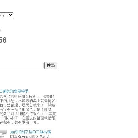
量
56
巴萊的預售票得手
德克巴萊的長期支持者，一聽到預
中的消息，不囉嗦的馬上就去博客
份，然後過了幾天它就來了... 開鏡
有沒有～喬了那麼久，撐了那麼
開鏡了耶！我也期待很久了！ 其實
一個小本子，在書皮的後面就是預
後都有，共有兩份，可...
如何找到字型的正確名稱
因為Keynote匯入iPad之