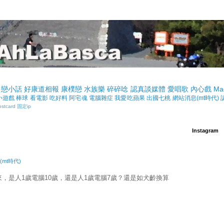
戀小話
好康道相報
康樸戀
水族樂
碎碎唸
認真談媒體
愛唱歌
內心戲
Ma
小遊戲
棒球
看電影
吃好料
阿宅魂
電腦雜症
我愛吃蘋果
出國七桃
網站消息(mt時代)
ostcard
固定ip
Instagram
mt時代)
，是人1歲電腦10歲，還是人1歲電腦7歲？還是如犬齡換算