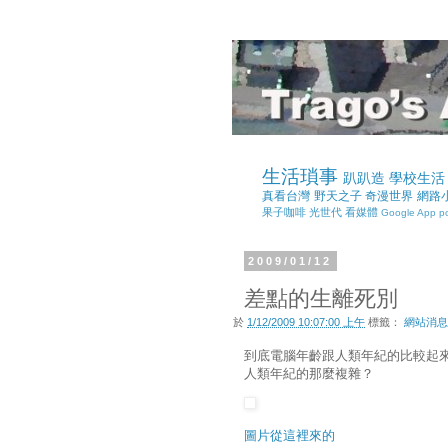
生活瑣事
趴趴造
學校生活
真看台灣
野天之子
奇漫世界
網路
果子咖啡
光世代
看媒體
Google App
p
2009/01/12
差點的生離死別
於
1/12/2009 10:07:00 上午
標籤：
網站消息(
到底電腦年齡跟人類年紀的比較起來
人類年紀的那麼複雜？
圖片從這裡來的