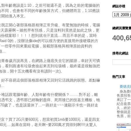
類年齡應該是1:10，之前可能還不是，因為之前的電腦做的
網誌存檔
不同，也會有不同的年齡換算方式，但總體而言，1:10應該
來開始進入本文。
在我正開心著部落格跟相簿正常升級、有驚無險的時候，電腦
總網頁瀏覽
..晴天霹靂啊～雖然早有預感，只是沒料到竟然是如此之快，更
備份檔案耶！！！！想到就冷汗直流....而且不幸的是，當時
400,6
aid 0的，沒辦法像ide的可以很方便的直接用外接硬碟的方
買了一些零件回來重組電腦，裝載部落格與相簿原始資料的
...
搜尋此網誌
的青春歲月說再見，在網路上徹底失去它的蹤跡，幸好天可憐
路，看到路邊有垃圾會撿起來丟到垃圾桶，最終還是很勉強把
勉強，開十五次機看有沒有讀到一次)。
熱門文章
，好不容易這個部落格跟相簿又回到它活跳跳的狀態。差點嚇
..
賽德克
身為賽
話跟電腦年齡、人類年齡有什麼關係？........對不起，離
售票預售
來訂了一
篇憑弔文，憑弔那已經鞠躬盡瘁、死而後已的技嘉主機板，牠
紀念套票
70歲了，也是該退休了...一路好走~~~連顯示卡也一路好走
久，終於
整個就是
售票，前
宜？買了2G只要600元，想當初買1mb要1000元，還是四支
元....如果在當時，老天啊~要200萬才買得到啊!!!!太驚人