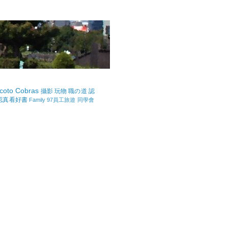
coto Cobras
攝影
玩物
職の道
認
認真看好書
Family
97員工旅遊
同學會