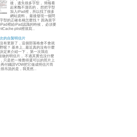
後，遺失很多字型， 簡報看
起來醜不溜丟的， 想把字型
加入iPad裡，所以找了很多
網站資料， 最後發現一個問
字型的正確名稱怎麼找？ 因為當字
Pad裡給iPad認識的時候， 必須要
tCache.plist裡填寫...
次的自製明信片
沒有更新了，這個部落格會不會就
野呢？ 基本上...最近真的沒有什麼
決定來介紹一下， 第一次我在
上面做的明信片， 不過其實也沒什麼
，只是把一堆覺得還可以的照片上
後再付錢請VOW把它做成明信片而
是很吊詭的是，我竟然...