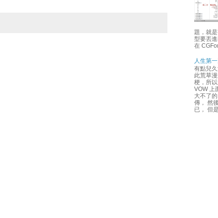
題，就是
型要丟進i
在 CGFon
人生第一
有點兒久
此荒草漫
梗，所以
VOW 
大不了的
傳， 然
已， 但