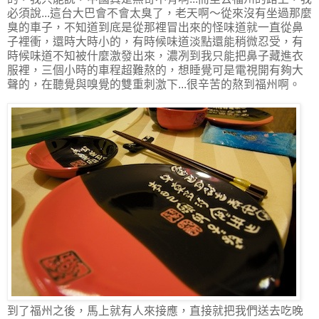
必須說...這台大巴會不會太臭了，老天啊～從來沒有坐過那麼
臭的車子，不知道到底是從那裡冒出來的怪味道就一直從鼻
子裡衝，還時大時小的，有時候味道淡點還能稍微忍受，有
時候味道不知被什麼激發出來，濃冽到我只能把鼻子藏進衣
服裡，三個小時的車程超難熬的，想睡覺可是電視開有夠大
聲的，在聽覺與嗅覺的雙重刺激下...很辛苦的熬到福州啊。
到了福州之後，馬上就有人來接應，直接就把我們送去吃晚