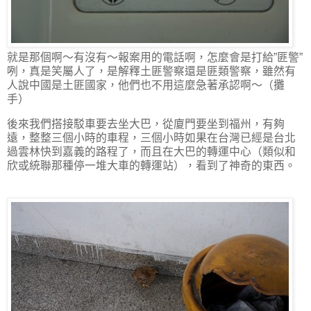
就是那個啊～有沒有～報案用的電話啊，怎麼會是打給”匪警”
咧，真是笑屬人了，是解釋土匪警察還是匪類警察，雖然有
人說中國是土匪國家，他們也不用這麼急著承認啊～（攤
手）
後來我們搭接駁車要去坐大巴，從廈門要坐到福州，有夠
遠，整整三個小時的車程，三個小時如果在台灣已經是台北
過雲林快到嘉義的路程了，而且在大巴的轉運中心（類似和
欣或統聯那種停一堆大車的轉運站），看到了神奇的東西。