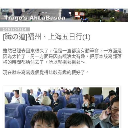
2009/04/24
[職の道]福州、上海五日行(1)
雖然已經去回來很久了，但是一直都沒有動筆寫，一方面是
因為太忙了，另一方面是因為噗浪太有趣，把原本該寫部落
格的時間都給佔去了，所以就拖著拖著～
現在就來寫寫幾個覺得比較有趣的梗好了。