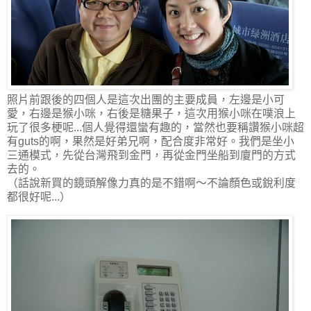
照片前跟後的四個人是這次出團的主要成員，左邊是小可
愛，右邊是猴小咪，右後是糖果子，這次用猴小咪在噗浪上
玩了很多梗呢...個人覺得還蠻有趣的，當然也要稱讚猴小咪超
有guts的啊，果然是好弟兄啊，配合度非常好。我們是坐小
三通模式，先從台灣飛到金門，再從金門坐船到廈門的方式
去的。
（話說新買的鏡頭解像力真的是不錯啊～不論顏色或銳利度
都很好呢...）