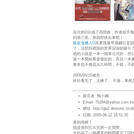
這次的D分成了四部曲，作者似乎
到第三部，第四部快出來吧！
吸血鬼獵人D
其實我最早接觸它是因
了，沒想到裡面的世界深深的吸引了我啊
他的小說是一本一個單元式的，所
第一本開始看是最好的，而且一本書的
整本也不會花太久時間，不錯，不
2005/05/15補充：
終於看完了，太棒了....不過，果
留言者: 鴨小嫻
Email: 75284@yahoo.com.tw
網址: http://gb2.demons.to/a
日期: 2005-06-12 16:51:35
真的很棒！
我是等到它出完再一次買齊，
大約花了一個禮拜的時間看完了D9