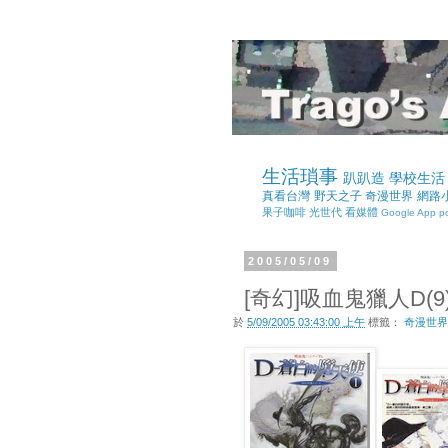
生活瑣事
趴趴造
學校生活
真看台灣
野天之子
奇漫世界
網路
果子咖啡
光世代
看媒體
Google App
p
2005/05/09
[奇幻]吸血鬼獵人D(9
於
5/09/2005 03:43:00 上午
標籤：
奇漫世