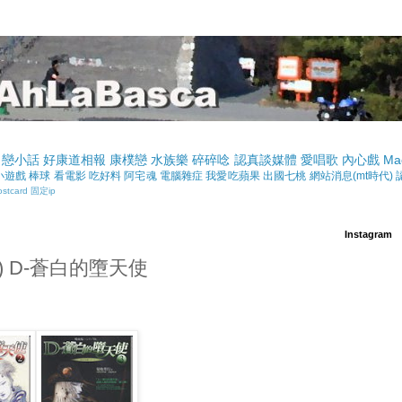
戀小話
好康道相報
康樸戀
水族樂
碎碎唸
認真談媒體
愛唱歌
內心戲
Ma
小遊戲
棒球
看電影
吃好料
阿宅魂
電腦雜症
我愛吃蘋果
出國七桃
網站消息(mt時代)
ostcard
固定ip
Instagram
) D-蒼白的墮天使
界