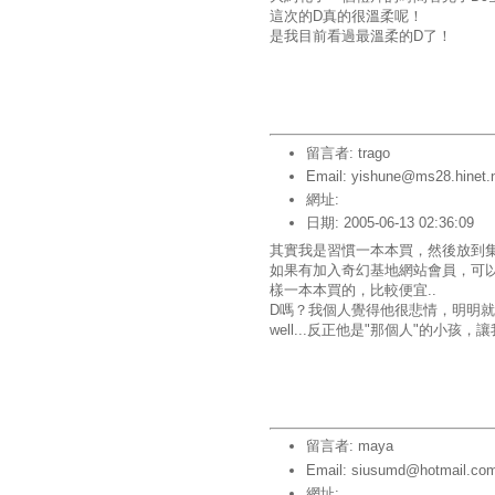
這次的D真的很溫柔呢！
是我目前看過最溫柔的D了！
留言者: trago
Email: yishune@ms28.hinet.
網址:
日期: 2005-06-13 02:36:09
其實我是習慣一本本買，然後放到集
如果有加入奇幻基地網站會員，可以注
樣一本本買的，比較便宜..
D嗎？我個人覺得他很悲情，明明
well...反正他是"那個人"的小孩，
留言者: maya
Email: siusumd@hotmail.co
網址: