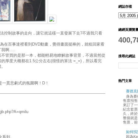
網誌存檔
總網頁瀏覽
無法控制故事的走向，讓它就這樣一直發展下去?不過我只看
400,7
為在百事達裡看到DVD動畫，覺得畫面挺棒的，就租回家看
.....
以不管買的是那一本，都能輕易地瞭解故事背景，不過當然從
搜尋此網誌
厚度大概都在1.5公分左右(很怪的算法 =_=)，所以看完
錯。
熱門文章
然是一貫悲劇式的氛圍啊！D！
賽德克
身為賽
售票預售
來訂了一
紀念套票
fgb.php?A=qmilu
久，終於
整個就是
售票，前
如何找
因為Ke
全系列。