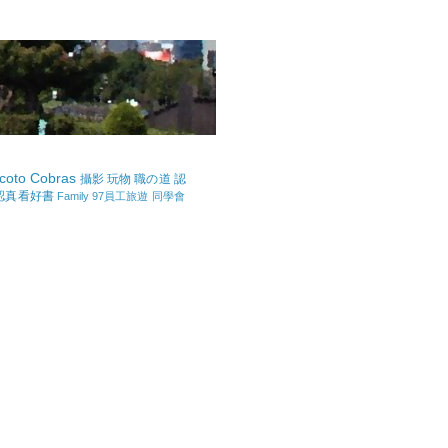
coto Cobras
攝影
玩物
職の道
認
認真看好書
Family
97員工旅遊
同學會