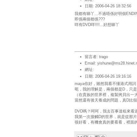
日期: 2006-04-26 18:32:56
我都有睇丫...不過唔係好明個ENDI
即係兩個都係???
咩有DVD咩!!!!...好想睇丫
留言者: trago
Email: yishune@ms28.hinet.
網址:
日期: 2006-04-26 19:16:16
maya你好，雖然我看不懂港式用
呃，我的理解是，兩個都是D，只
（在貴族的世界裡，複製拷貝出一
當然還有後天養成的問題，真D比假
DVD嗎？呵呵，我去百事達租來看
我第一次接觸D的世界，就是從那片
很好看，有機會真的要看看，裡面的D