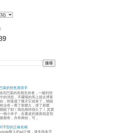
量
89
巴萊的預售票得手
德克巴萊的長期支持者，一聽到預
中的消息，不囉嗦的馬上就去博客
份，然後過了幾天它就來了... 開鏡
有沒有～喬了那麼久，撐了那麼
開鏡了耶！我也期待很久了！ 其實
一個小本子，在書皮的後面就是預
後都有，共有兩份，可...
到字型的正確名稱
ynote匯入iPad之後，遺失很多字