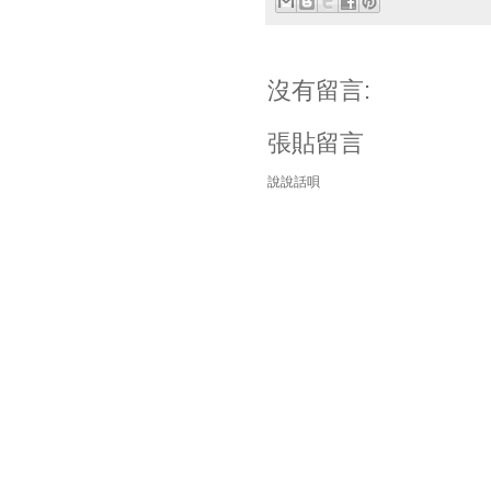
沒有留言:
張貼留言
說說話唄