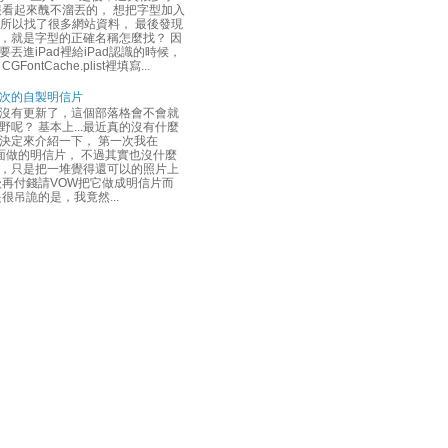
報看起來醜不溜丟的， 想把字型加入
裡，所以找了很多網站資料， 最後發現
，就是字型的正確名稱怎麼找？ 因
要丟進iPad裡給iPad認識的時候，
GFontCache.plist裡填寫...
次的自製明信片
沒有更新了，這個部落格會不會就
野呢？ 基本上...最近真的沒有什麼
決定來介紹一下， 第一次我在
上面做的明信片， 不過其實也沒什麼
，只是把一堆覺得還可以的照片上
後再付錢請VOW把它做成明信片而
是很吊詭的是，我竟然...