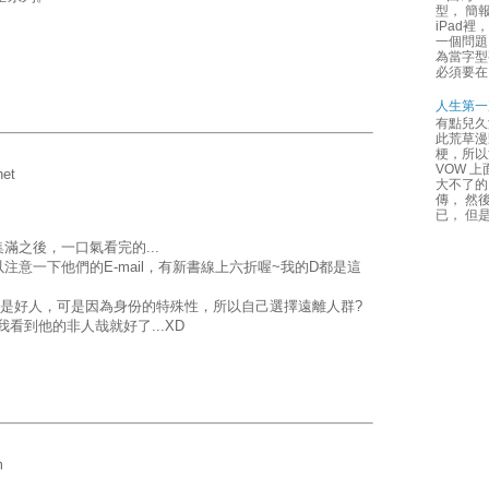
型， 簡
iPad
一個問題
為當字型
必須要在 C
人生第一
有點兒久
此荒草漫
梗，所以
VOW 
net
大不了的
傳， 然
已， 但
滿之後，一口氣看完的...
意一下他們的E-mail，有新書線上六折喔~我的D都是這
就是好人，可是因為身份的特殊性，所以自己選擇遠離人群?
讓我看到他的非人哉就好了...XD
m