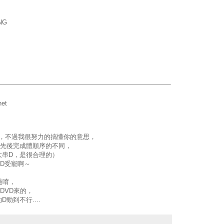
NG
net
詞，不過我很努力的搞懂你的意思，
是先後完成體順序的不同，
大串D，是很合理的）
D受寵啊～
過唷，
DVD來的，
勁到不行....