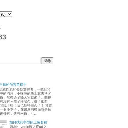
量
63
巴萊的預售票得手
德克巴萊的長期支持者，一聽到預
中的消息，不囉嗦的馬上就去博客
份，然後過了幾天它就來了... 開鏡
有沒有～喬了那麼久，撐了那麼
開鏡了耶！我也期待很久了！ 其實
一個小本子，在書皮的後面就是預
後都有，共有兩份，可...
如何找到字型的正確名稱
因為Keynote匯入iPad之