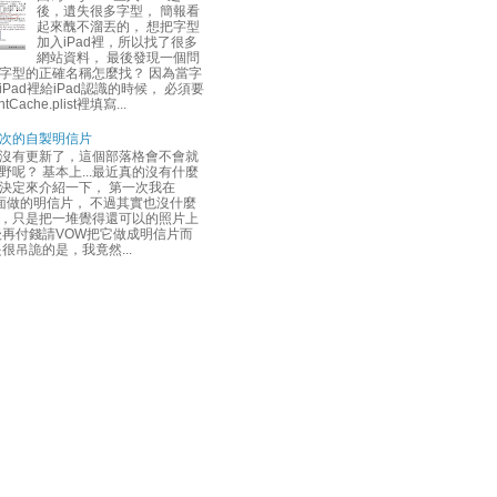
後，遺失很多字型， 簡報看
起來醜不溜丟的， 想把字型
加入iPad裡，所以找了很多
網站資料， 最後發現一個問
字型的正確名稱怎麼找？ 因為當字
Pad裡給iPad認識的時候， 必須要
tCache.plist裡填寫...
次的自製明信片
沒有更新了，這個部落格會不會就
野呢？ 基本上...最近真的沒有什麼
決定來介紹一下， 第一次我在
上面做的明信片， 不過其實也沒什麼
，只是把一堆覺得還可以的照片上
後再付錢請VOW把它做成明信片而
是很吊詭的是，我竟然...