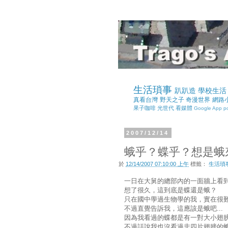
生活瑣事
趴趴造
學校生活
真看台灣
野天之子
奇漫世界
網路
果子咖啡
光世代
看媒體
Google App
p
2007/12/14
蛾乎？蝶乎？想是蛾來
於
12/14/2007 07:10:00 上午
標籤：
生活瑣
一日在大舅的總部內的一面牆上看
想了很久，這到底是蝶還是蛾？
只在國中學過生物學的我，實在很
不過直覺告訴我，這應該是蛾吧...
因為我看過的蝶都是有一對大小翅
不過話說我也沒看過非四片翅膀的蛾就