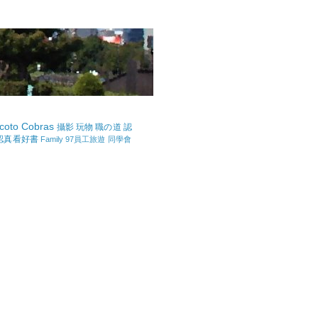
coto Cobras
攝影
玩物
職の道
認
認真看好書
Family
97員工旅遊
同學會