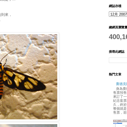
網誌存檔
的到來，
.
總網頁瀏覽
400,1
搜尋此網誌
熱門文章
賽德克
身為賽
售票預售
來訂了一
紀念套票
久，終於
整個就是
售票，前