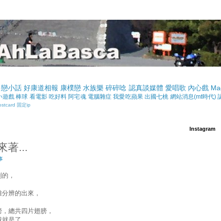
戀小話
好康道相報
康樸戀
水族樂
碎碎唸
認真談媒體
愛唱歌
內心戲
Ma
小遊戲
棒球
看電影
吃好料
阿宅魂
電腦雜症
我愛吃蘋果
出國七桃
網站消息(mt時代)
ostcard
固定ip
Instagram
著...
事
到的，
難分辨的出來，
膀，總共四片翅膀，
是了...