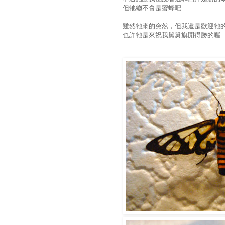
但牠總不會是蜜蜂吧...
雖然牠來的突然，但我還是歡迎牠
也許牠是來祝我舅舅旗開得勝的喔..