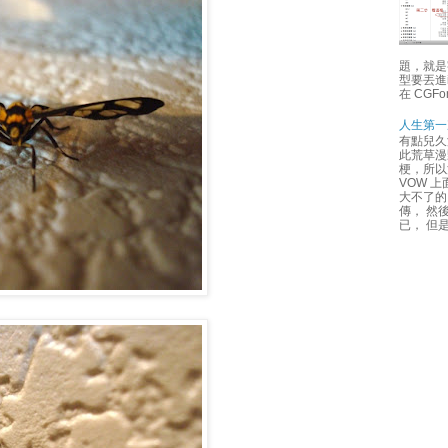
題，就是
型要丟進i
在 CGFon
人生第一
有點兒久
此荒草漫
梗，所以
VOW 
大不了的
傳， 然
已， 但